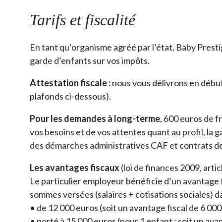
Tarifs et fiscalité
En tant qu’organisme agréé par l’état, Baby Presti
garde d’enfants sur vos impôts.
Attestation fiscale :
nous vous délivrons en début
plafonds ci-dessous).
Pour les demandes à long-terme
, 600 euros de 
vos besoins et de vos attentes quant au profil, la
des démarches administratives CAF et contrats de 
Les avantages fiscaux
(loi de finances 2009, artic
Le particulier employeur bénéficie d’un avantage f
sommes versées (salaires + cotisations sociales) dan
• de 12 000 euros (soit un avantage fiscal de 6 00
• porté à 15 000 euros (pour 1 enfant : soit un av