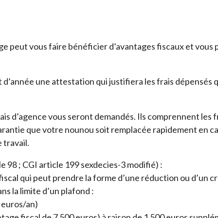
ge peut vous faire bénéficier d’avantages fiscaux et vous 
 d’année une attestation qui justifiera les frais dépensés
frais d’agence vous seront demandés. Ils comprennent les f
 garantie que votre nounou soit remplacée rapidement en cas
travail.
le 98 ; CGI article 199 sexdecies-3 modifié) :
iscal qui peut prendre la forme d’une réduction ou d’un cr
s la limite d’un plafond :
0 euros/an)
antage fiscal de 7 500 euros) à raison de 1 500 euros supp