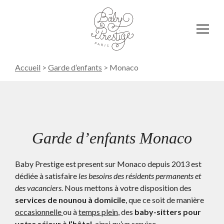
Affich
le
menu
Accueil
>
Garde d’enfants
>
Monaco
Garde d’enfants Monaco
Baby Prestige est present sur Monaco depuis 2013 est
dédiée à satisfaire
les besoins des résidents permanents et
des vacanciers.
Nous mettons à votre disposition des
services de nounou à domicile
, que ce soit de manière
occasionnelle
ou à
temps plein
, des
baby-sitters pour
votre séjour à l’hôtel
, ainsi qu’un service