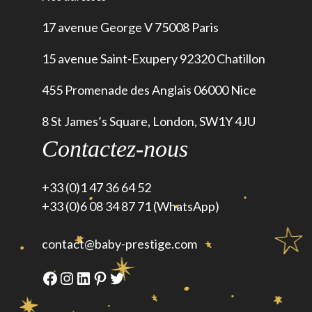
17 avenue George V 75008 Paris
15 avenue Saint-Exupery 92320 Chatillon
455 Promenade des Anglais 06000 Nice
8 St James’s Square, London, SW1Y 4JU
Contactez-nous
+33 (0)1 47 36 64 52
+33 (0)6 08 34 87 71 (WhatsApp)
contact@baby-prestige.com
Facebook
Instagram
LinkedIn
Pinterest
Twitter