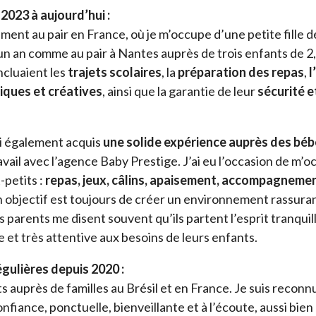
023 à aujourd’hui :
ement au pair en France, où je m’occupe d’une petite fille d
é un an comme au pair à Nantes auprès de trois enfants de 2, 
ncluaient les
trajets scolaires
, la
préparation des repas
,
l
diques et créatives
, ainsi que la garantie de leur
sécurité e
’ai également acquis
une solide expérience auprès des béb
vail avec l’agence Baby Prestige. J’ai eu l’occasion de m’
petits :
repas, jeux, câlins, apaisement, accompagneme
objectif est toujours de créer un environnement rassuran
 parents me disent souvent qu’ils partent l’esprit tranquille
 et très attentive aux besoins de leurs enfants.
gulières depuis 2020 :
s auprès de familles au Brésil et en France. Je suis reco
fiance, ponctuelle, bienveillante et à l’écoute, aussi bien