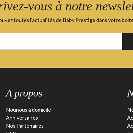
rivez-vous à notre newslet
uvez toutes l'actualités de Baby Prestige dans votre boite
A propos
N
Nounous à domicile
No
Anniversaires
Ac
Nos Partenaires
Ac