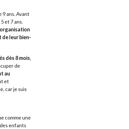
e 9 ans. Avant
5 et 7 ans.
’organisation
t de leur bien-
és dès 8 mois
,
occuper de
nt au
t et
, car je suis
nnue comme une
 des enfants