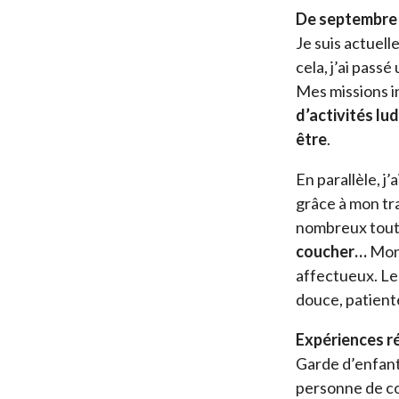
De septembre 2
Je suis actuell
cela, j’ai pass
Mes missions i
d’activités lu
être
.
En parallèle, j
grâce à mon tra
nombreux tout-
coucher…
Mon 
affectueux. Les
douce, patiente
Expériences ré
Garde d’enfant
personne de con