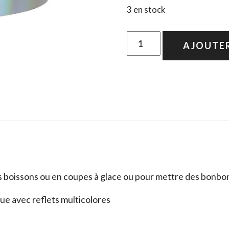
3 en stock
quantité
AJOUTER
de
8
gobelets
holographiques
s boissons ou en coupes à glace ou pour mettre des bonbons
ue avec reflets multicolores