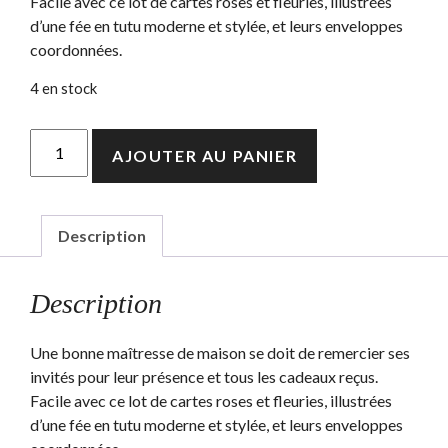
Facile avec ce lot de cartes roses et fleuries, illustrées
d’une fée en tutu moderne et stylée, et leurs enveloppes
coordonnées.
4 en stock
quantité
AJOUTER AU PANIER
de
Cartes
de
remerciement
Description
Fées
Description
Une bonne maîtresse de maison se doit de remercier ses
invités pour leur présence et tous les cadeaux reçus.
Facile avec ce lot de cartes roses et fleuries, illustrées
d’une fée en tutu moderne et stylée, et leurs enveloppes