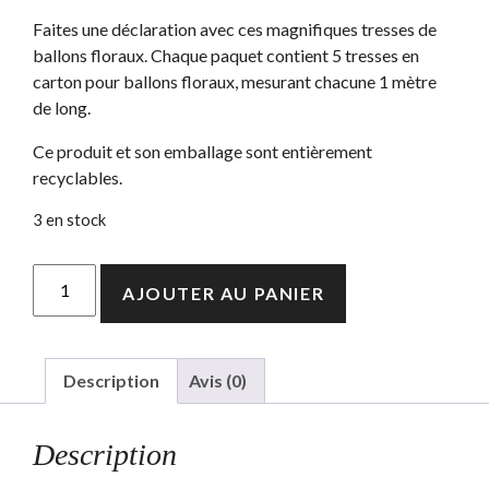
Faites une déclaration avec ces magnifiques tresses de
ballons floraux. Chaque paquet contient 5 tresses en
carton pour ballons floraux, mesurant chacune 1 mètre
de long.
Ce produit et son emballage sont entièrement
recyclables.
3 en stock
quantité
AJOUTER AU PANIER
de
Tresses
de
ballons
Description
Avis (0)
floraux
Description