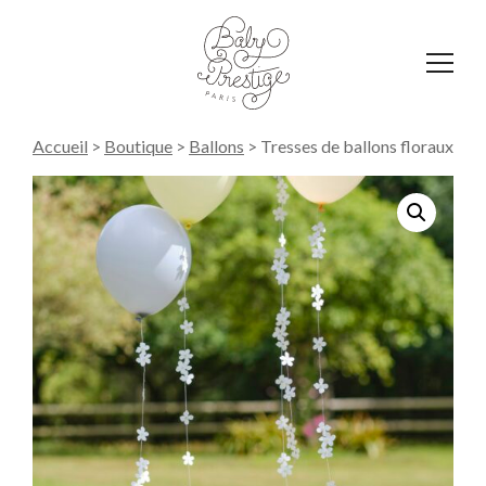
Affich
le
menu
Accueil
>
Boutique
>
Ballons
>
Tresses de ballons floraux