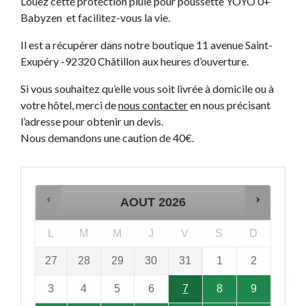
Louez cette protection pluie pour poussette YOYO 0+
Babyzen et facilitez-vous la vie.
Il est a récupérer dans notre boutique 11 avenue Saint-
Exupéry -92320 Châtillon aux heures d’ouverture.
Si vous souhaitez qu’elle vous soit livrée à domicile ou à
votre hôtel, merci de
nous contacter
en nous précisant
l’adresse pour obtenir un devis.
Nous demandons une caution de 40€.
AOUT
2026
L
M
M
J
V
S
D
27
28
29
30
31
1
2
Juillet
Juillet
Juillet
Juillet
Juillet
Aout
Aout
2026,
2026,
2026,
2026,
2026,
2026,
2026,
3
4
5
6
7
8
9
Lundi,
Mardi,
Mercredi,
Jeudi,
Vendredi,
Samedi,
Dimanche,
Aout
Aout
Aout
Aout
Aout
Aout
Aout
Cette
Cette
Cette
Cette
Cette
Cette
Cette