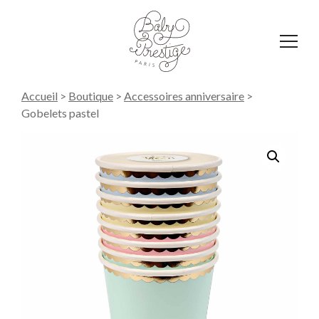
Affich
le
menu
Accueil
>
Boutique
>
Accessoires anniversaire
>
Gobelets pastel