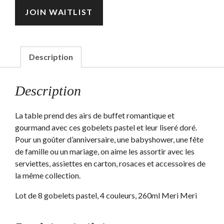
email
JOIN WAITLIST
address
to
join
the
Description
waitlist
for
Description
this
product
La table prend des airs de buffet romantique et
gourmand avec ces gobelets pastel et leur liseré doré.
Pour un goûter d’anniversaire, une babyshower, une fête
de famille ou un mariage, on aime les assortir avec les
serviettes, assiettes en carton, rosaces et accessoires de
la même collection.
Lot de 8 gobelets pastel, 4 couleurs, 260ml Meri Meri