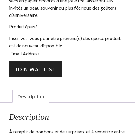
sacs en papier décorés d’une jolie fée laisseront aux
invités un beau souvenir du plus féérique des goûters
d’anniversaire.
Produit épuisé
Inscrivez-vous pour être prévenu(e) dés que ce produit
est de nouveau disponible
Enter
your
email
JOIN WAITLIST
address
to
join
the
Description
waitlist
for
Description
this
product
À remplir de bonbons et de surprises, et à remettre entre