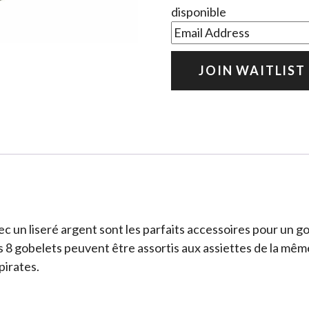
disponible
Enter
your
email
JOIN WAITLIST
address
to
join
the
waitlist
for
this
product
vec un liseré argent sont les parfaits accessoires pour un 
es 8 gobelets peuvent être assortis aux assiettes de la mêm
pirates.