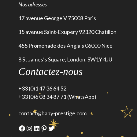
Nos adresses
17 avenue George V 75008 Paris
15 avenue Saint-Exupery 92320 Chatillon
455 Promenade des Anglais 06000 Nice
8 St James’s Square, London, SW1Y 4JU
Contactez-nous
+33 (0)1 47 36 64 52
+33 (0)6 08 34 87 71 (WhatsApp)
contact@baby-prestige.com
Facebook
Instagram
LinkedIn
Pinterest
Twitter