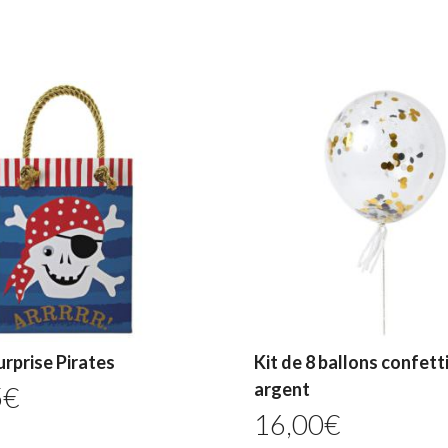
urprise Pirates
Kit de 8 ballons confetti
argent
5
€
16,00
€