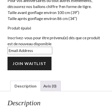
Pour vos anniversaires ou tout autres événements,
découvrez nos ballons chiffre 9 en forme de tigre.
Taille avant gonflage environ 100 cm (39″)
Taille après gonflage environ 86 cm (34″)
Produit épuisé
Inscrivez-vous pour être prévenu(e) dés que ce produit
est de nouveau disponible
Enter
your
email
JOIN WAITLIST
address
to
join
the
Description
Avis (0)
waitlist
for
Description
this
product