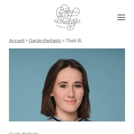
Affich
le
menu
Accueil
>
Garde d’enfants
>
Thaïs B.