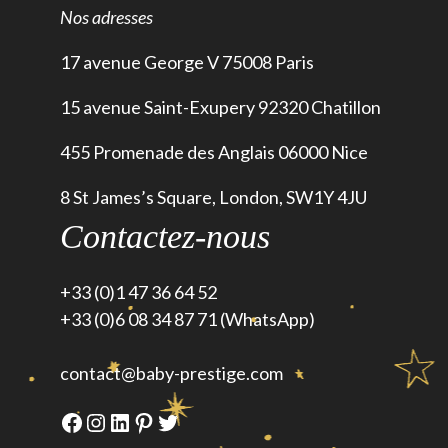
Nos adresses
17 avenue George V 75008 Paris
15 avenue Saint-Exupery 92320 Chatillon
455 Promenade des Anglais 06000 Nice
8 St James’s Square, London, SW1Y 4JU
Contactez-nous
+33 (0)1 47 36 64 52
+33 (0)6 08 34 87 71 (WhatsApp)
contact@baby-prestige.com
Facebook
Instagram
LinkedIn
Pinterest
Twitter