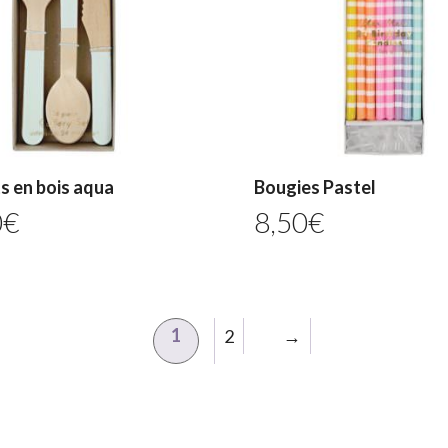
s en bois aqua
Bougies Pastel
0
€
8,50
€
1
2
→