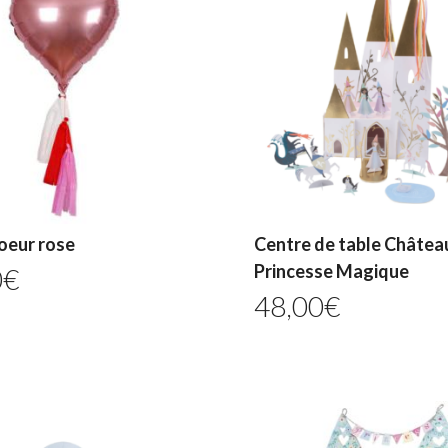
oeur rose
Centre de table Châtea
Princesse Magique
0
€
48,00
€