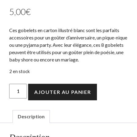
5,00
€
Ces gobelets en carton illustré blanc sont les parfaits
accessoires pour un goûter d’anniversaire, un pique-nique
ou une pyjama party. Avec leur élégance, ces 8 gobelets
peuvent être utilisés pour un goûter plein de poésie, une
baby shore ou encore un mariage.
2 en stock
quantité
AJOUTER AU PANIER
de
Gobelets
Blanc
/
Description
Or