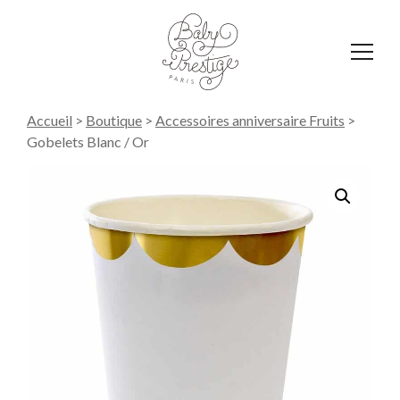
Affich
le
menu
Accueil
>
Boutique
>
Accessoires anniversaire Fruits
>
Gobelets Blanc / Or