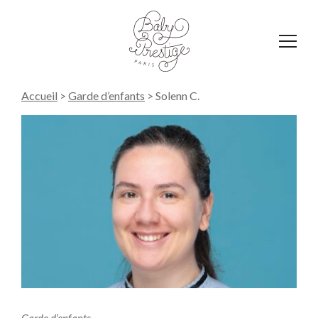
Affich
le
menu
Accueil
>
Garde d’enfants
>
Solenn C.