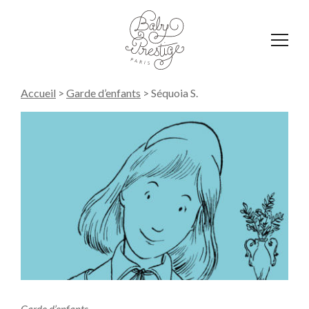
Affich
le
menu
Accueil
>
Garde d’enfants
>
Séquoia S.