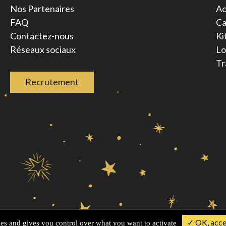
Nos Partenaires
Ac
FAQ
Ca
Contactez-nous
Ki
Réseaux sociaux
Lo
Tr
Recrutement
✓ OK, accep
Conditions générales de vente
Mentions légales
Plan de site
ies and gives you control over what you want to activate