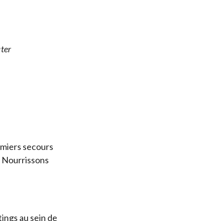
iter
emiers secours
t Nourrissons
ings au sein de