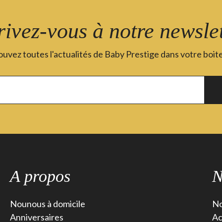
rivez-vous à notre newslet
uvez toutes l'actualités de Baby Prestige dans votre boite
A propos
N
Nounous à domicile
No
Anniversaires
Ac