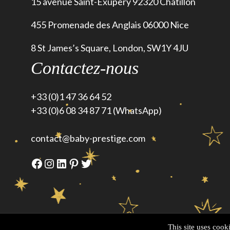
15 avenue Saint-Exupery 92320 Chatillon
455 Promenade des Anglais 06000 Nice
8 St James’s Square, London, SW1Y 4JU
Contactez-nous
+33 (0)1 47 36 64 52
+33 (0)6 08 34 87 71 (WhatsApp)
contact@baby-prestige.com
Facebook
Instagram
LinkedIn
Pinterest
Twitter
This site uses cook