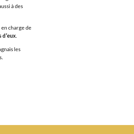
 aussi à des
is en charge de
s d’eux
.
gnais les
s.