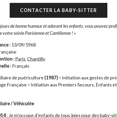
CONTACTER LA BABY-SITTER
ujours de bonne humeur et adorant les enfants, vous pouvez prof
votre soirée Parisienne et Cantilienne !
»
nce :
13/09/1968
rançaise
ention :
Paris
,
Chantilly
elle :
Français
liaire de puériculture
(1987) –
Initiation aux gestes de pr
uge Française
–
Initiation aux Premiers Secours, Enfants e
uire / Véhiculée
014
: Je m’occupe d’enfants de tous âges pour des baby-sitt