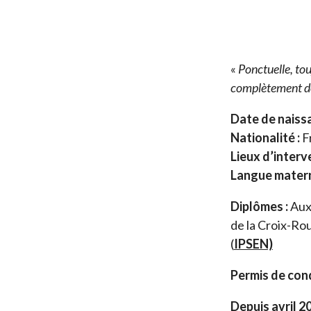
«
Ponctuelle, to
complètement de 
Date de naissa
Nationalité :
F
Lieux d’interv
Langue matern
Diplômes :
Auxi
de la Croix-Ro
(
IPSEN)
Permis de cond
Depuis avril 2