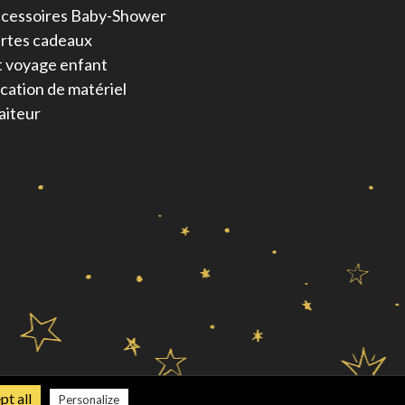
cessoires Baby-Shower
rtes cadeaux
t voyage enfant
cation de matériel
aiteur
t all
Personalize