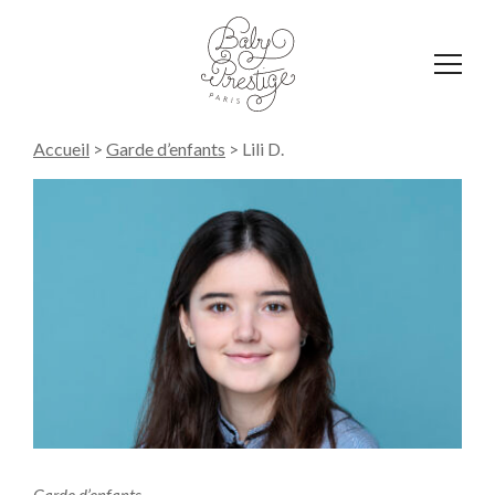
Affich
le
menu
Accueil
>
Garde d’enfants
>
Lili D.