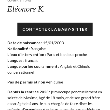
Garde d’enfants
Eléonore K.
Disponible
CONTACTER LA BABY-SITTER
Date de naissance :
15/01/2003
Nationalité
: française
Lieux d’intervention
: Paris et banlieue proche
Langues :
français
Langue parlée couramment :
Anglais et Chinois
conversationnel
Pas de permis et non véhiculée
Depuis la rentrée 2023 :
je m’occupe ponctuellement en
soirée de Maxime, âgé de 18 mois, et de son grand frère
oscar âgé de 4 ans. Je suis chargée de faire dîner les
enfants,
d’organiser des jeux
, avant de lire une histoire.