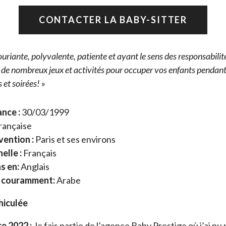
CONTACTER LA BABY-SITTER
ouriante, polyvalente, patiente et ayant le sens des responsabilité
 de nombreux jeux et activités pour occuper vos enfants pendan
 et soirées!
»
nce :
30/03/1999
ançaise
vention :
Paris et ses environs
elle :
Français
s en:
Anglais
e couramment:
Arabe
hiculée
e 2022 :
Je fais partie de l’agence Baby Prestige où j’ai pu p