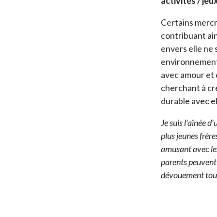
activités / jeu
Certains mercre
contribuant ai
envers elle ne s
environnement c
avec amour et 
cherchant à cr
durable avec el
Je suis l’aînée
plus jeunes frèr
amusant avec les 
parents peuvent 
dévouement tout e