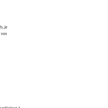
s, je
t vos
articiper à