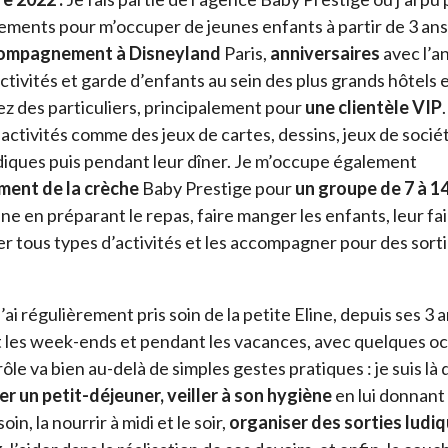
nements pour m’occuper de jeunes enfants à partir de 3 ans
ompagnement à Disneyland
Paris,
anniversaires
avec l’a
ctivités et garde d’enfants au sein des plus grands hôtels 
ez des particuliers, principalement pour
une clientèle VIP
ctivités comme des jeux de cartes, dessins, jeux de société
udiques puis pendant leur dîner. Je m’occupe également
ent de la crèche
Baby Prestige pour
un groupe de 7 à 1
ne en préparant le repas, faire manger les enfants, leur fair
er tous types d’activités et les accompagner pour des sorti
’ai régulièrement pris soin de la petite Eline, depuis ses 3 
 les week-ends et pendant les vacances, avec quelques o
le va bien au-delà de simples gestes pratiques : je suis là d
er un petit-déjeuner,
veiller à son hygiène
en lui donnant 
in, la nourrir à midi et le soir,
organiser des sorties ludiq