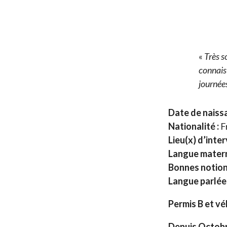
«
Très s
connais
journées
Date de naissa
Nationalité :
Fr
Lieu(x) d’inter
Langue matern
Bonnes notion
Langue parlé
Permis B et vé
Depuis Octobr