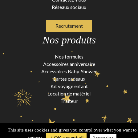
Réseaux sociaux
Recrutement
Nos produits
Nos formules
Accessoires anniversaire
Accessoires Baby-Shower
Cartes cadeaux
Kit voyage enfant
Location de matériel
Traiteur
This site uses cookies and gives you control over what you want to
Conditions générales de vente
Mentions légales
✓ OK, accept all
Plan de site