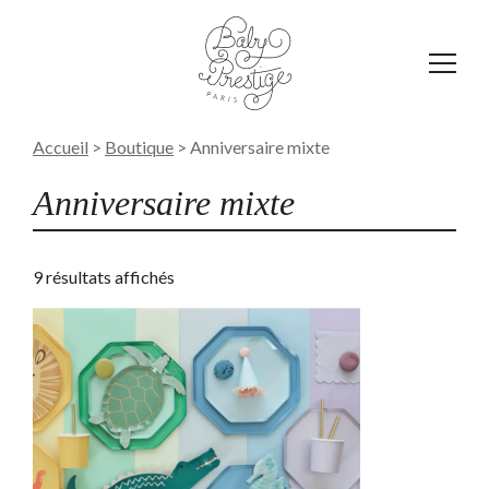
Affich
le
menu
Accueil
>
Boutique
>
Anniversaire mixte
Anniversaire mixte
9 résultats affichés