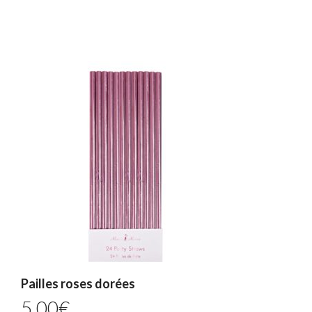
prix :
120,00€
à
1800,00€
Pailles roses dorées
5,00
€